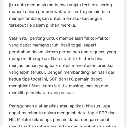
jika data menunjukkan bahwa angka tertentu sering
muncul dalam periode waktu tertentu, pemain bisa
mempertimbangkan untuk memasukkan angka
tersebut ke dalam pilihan mereka.
Selain itu, penting untuk mempelajari faktor-faktor
yang dapat memengaruhi hasil togel, seperti
perubahan dalam sistem permainan dan regulasi yang
mungkin diterapkan. Data statistik historis bisa
menjadi acuan yang baik untuk menentukan prediksi
yang lebih terukur. Dengan membandingkan hasil dari
kedua tipe togel ini, SGP dan HK, pemain dapat
mengidentifikasi karakteristik masing-masing dan
memilih pendekatan yang sesuai.
Penggunaan alat analisis atau aplikasi khusus juga
dapat membantu dalam mengolah data togel SGP dan
HK. Melalui teknologi, pemain dapat dengan mudah
mendapatkan informasi terkini dan melakukan analisis