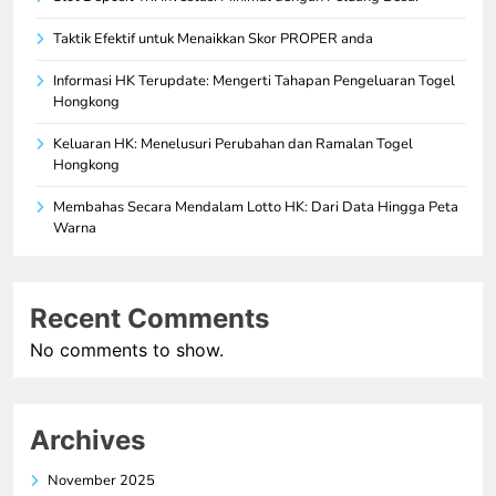
Taktik Efektif untuk Menaikkan Skor PROPER anda
Informasi HK Terupdate: Mengerti Tahapan Pengeluaran Togel
Hongkong
Keluaran HK: Menelusuri Perubahan dan Ramalan Togel
Hongkong
Membahas Secara Mendalam Lotto HK: Dari Data Hingga Peta
Warna
Recent Comments
No comments to show.
Archives
November 2025