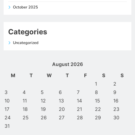
October 2025
Categories
Uncategorized
August 2026
M
T
W
T
F
S
S
1
2
3
4
5
6
7
8
9
10
11
12
13
14
15
16
17
18
19
20
21
22
23
24
25
26
27
28
29
30
31