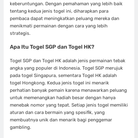
keberuntungan. Dengan pemahaman yang lebih baik
tentang kedua jenis togel ini, diharapkan para
pembaca dapat meningkatkan peluang mereka dan
menikmati permainan dengan cara yang lebih
strategis.
Apa Itu Togel SGP dan Togel HK?
Togel SGP dan Togel HK adalah jenis permainan tebak
angka yang populer di Indonesia. Togel SGP merujuk
pada togel Singapura, sementara Togel HK adalah
togel Hongkong. Kedua jenis togel ini menarik
perhatian banyak pemain karena menawarkan peluang
untuk memenangkan hadiah besar dengan hanya
menebak nomor yang tepat. Setiap jenis togel memiliki
aturan dan cara bermain yang spesifik, yang
membuatnya unik dan menarik bagi penggemar
gambling.