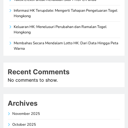
Informasi HK Terupdate: Mengerti Tahapan Pengeluaran Togel
Hongkong
Keluaran HK: Menelusuri Perubahan dan Ramalan Togel
Hongkong
Membahas Secara Mendalam Lotto HK: Dari Data Hingga Peta
Warna
Recent Comments
No comments to show.
Archives
November 2025
October 2025