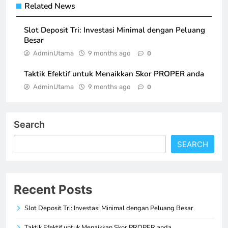
Related News
Slot Deposit Tri: Investasi Minimal dengan Peluang
Besar
AdminUtama
9 months ago
0
Taktik Efektif untuk Menaikkan Skor PROPER anda
AdminUtama
9 months ago
0
Search
SEARCH
Recent Posts
Slot Deposit Tri: Investasi Minimal dengan Peluang Besar
Taktik Efektif untuk Menaikkan Skor PROPER anda