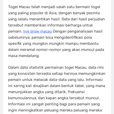
Togel Macau telah menjadi salah satu bermain togel
yang paling populer di Asia, dengan banyak pecinta
yang selalu menantikan hasil. Data dari hasil perjudian
tersebut memberikan informasi berharga untuk
pemain.
live draw macau
Dengan penganalisaan hasil
sebelumnya, pemain bisa mengidentifikasi pola
spesifik yang mungkin mungkin mampu membantu
dalam meramal nomor-nomor yang akan muncul pada
masa mendatang.
Dalam data statistik permainan togel Macau, data rilis
yang konsisten tersedia setiap harinya memungkinkan
pemain untuk melacak data-data yang lalu. Informasi
ini sering kali disajikan dalam bentuk tabel, yang mana
menunjukkan angka yang ditarik, frekuensi
kemunculannya, dan kapan angka tersebut muncul.
Informasi ini sangat penting bagi para pemain yang
ingin meningkatkan peluang mereka peluang mereka