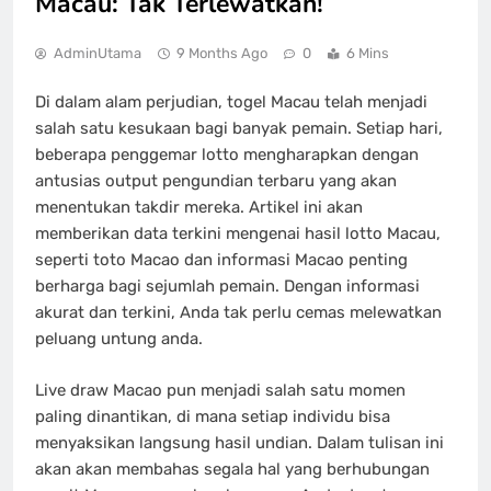
Macau: Tak Terlewatkan!
AdminUtama
9 Months Ago
0
6 Mins
Di dalam alam perjudian, togel Macau telah menjadi
salah satu kesukaan bagi banyak pemain. Setiap hari,
beberapa penggemar lotto mengharapkan dengan
antusias output pengundian terbaru yang akan
menentukan takdir mereka. Artikel ini akan
memberikan data terkini mengenai hasil lotto Macau,
seperti toto Macao dan informasi Macao penting
berharga bagi sejumlah pemain. Dengan informasi
akurat dan terkini, Anda tak perlu cemas melewatkan
peluang untung anda.
Live draw Macao pun menjadi salah satu momen
paling dinantikan, di mana setiap individu bisa
menyaksikan langsung hasil undian. Dalam tulisan ini
akan akan membahas segala hal yang berhubungan